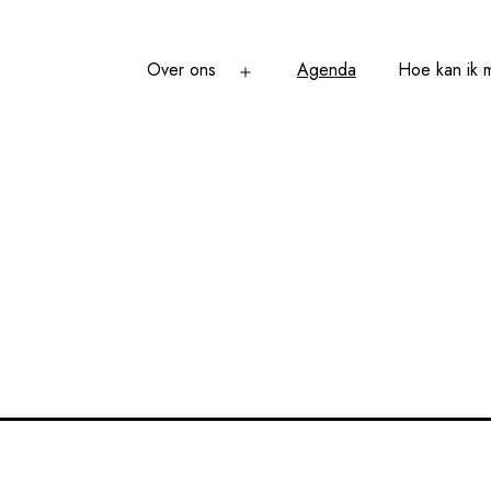
Over ons
Agenda
Hoe kan ik
Open
menu