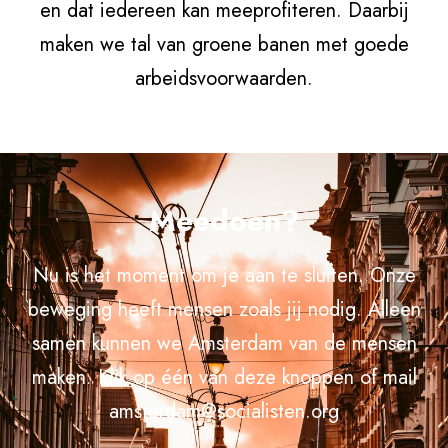
en dat iedereen kan meeprofiteren. Daarbij
maken we tal van groene banen met goede
arbeidsvoorwaarden.
Meedoen?
Nu is het moment om je aan te sluiten. Onze
beweging heeft mensen zoals jij nodig. Alleen
samen kunnen we Amsterdam van de mensen
maken. Klik op één van deze knoppen of mail
amsterdam@socialisten.org