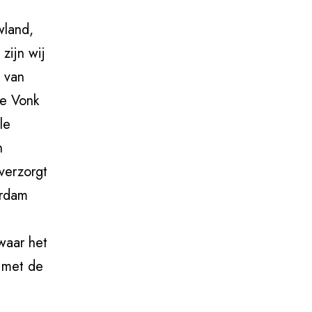
wland,
zijn wij
 van
de Vonk
le
n
verzorgt
erdam
 waar het
n met de