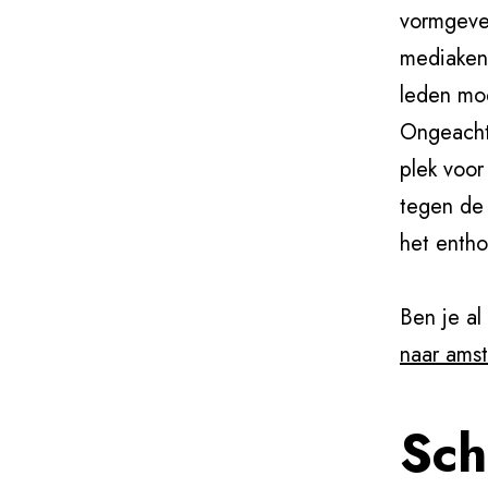
vormgever
mediakenn
leden moe
Ongeacht 
plek voo
tegen de 
het entho
Ben je al
naar ams
Sch