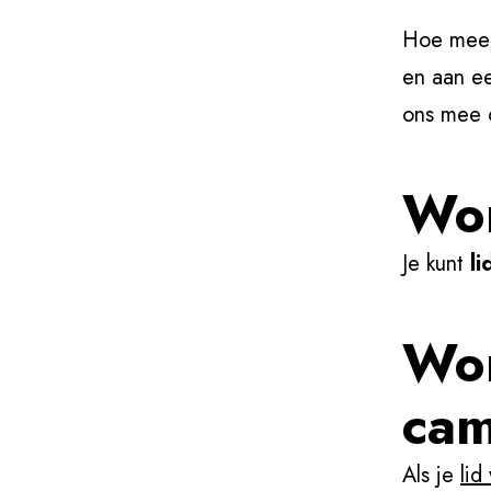
Hoe meer 
en aan e
ons mee 
Wor
Je kunt
l
Wor
ca
Als je
lid