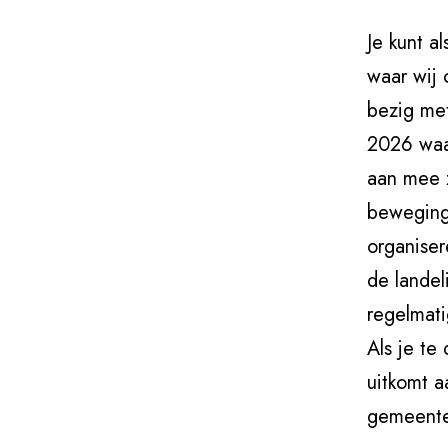
Je kunt a
waar wij 
bezig me
2026 waar
aan mee z
beweging
organiser
de lande
regelmati
Als je te
uitkomt a
gemeente