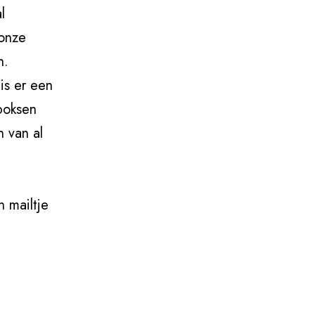
l
 onze
n.
is er een
boksen
n van al
n mailtje