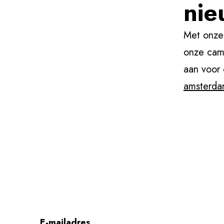
nie
Met onze
onze camp
aan voor 
amsterda
E-mailadres